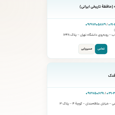
(حافظۀ تاریخی ایرانی)
09197205879
/
021
ب – روبه‌روی دانشگاه تهران – پلاک 1248
تماس
مسیریابی
فدک
09127506191
/
031-
– خیابان علاقه‌مندان – کوچۀ 4 – پلاک 3