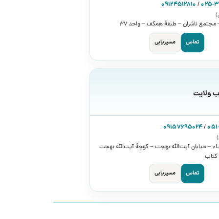
09124512810
/
025-
)
– مجتمع ناشران – طبقۀ همکف – واحد 37
تماس
مسیریابی
ب ولایت
09157695024
/
051
)
اء – خیابان آیت‌الله بهجت – کوچۀ آیت‌الله بهجت
تماس
مسیریابی