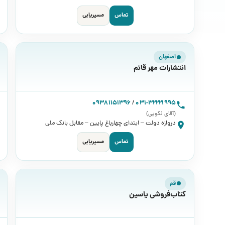
تماس
مسیریابی
اصفهان
انتشارات مهر قائم
09381151396
/
031-32221995
(آقای نکویی)
دروازه دولت – ابتدای چهارباغ پایین – مقابل بانک ملی
تماس
مسیریابی
قم
کتاب‌فروشی یاسین