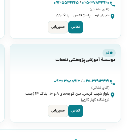
09125532265
/
025-37833120
(آقای سلطانی)
خیابان ارم – پاساژ قدس – پلاک 88
تماس
مسیریابی
قم
موسسۀ آموزشی‌پژوهشی نفحات
09363888913
/
025-32913441
(آقای نشاتی)
بلوار شهید کریمی، بین کوچه‌های ۸ و ۱۰، پلاک ۱۴ (جنب
فروشگاه کولر گازی)
تماس
مسیریابی