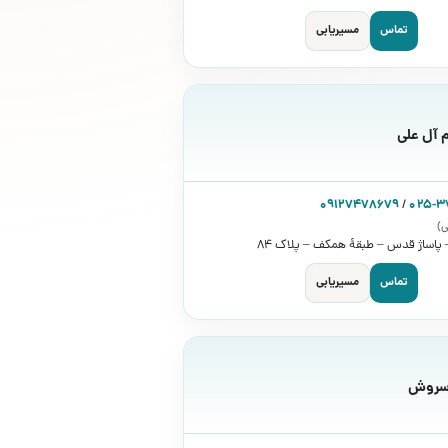
تماس
مسیریابی
م آل علی
09127478679
/
025-
ی)
– پاساژ قدس – طبقۀ همکف – پلاک ۸۴
تماس
مسیریابی
سروش