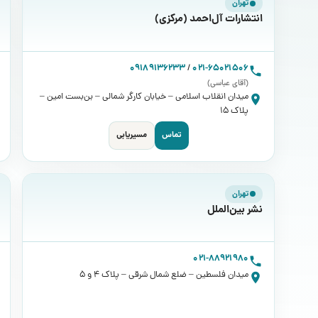
تهران
انتشارات آل‌احمد (مرکزی)
09189136233
/
021-65021506
(آقای عباسی)
میدان انقلاب اسلامی – خیابان کارگر شمالی – بن‌بست امین –
پلاک 15
تماس
مسیریابی
تهران
نشر بین‌الملل
021-88921980
میدان فلسطین – ضلع شمال شرقی – پلاک 4 و 5