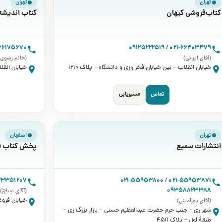
تهران
تهران
کتاب‌فروشی کیهان
کتاب اندیشه 
-66175670
09125222519
/
021-66403479
(آقای ایرانی)
(خانم رضوی)
خیابان انقلاب – بین خیابان فخر رازی و دانشگاه – پلاک ۱۲۱۰
خیابان انقلا
تماس
مسیریابی
تهران
اصفهان
انتشارات سمیع
پخش کتاب 
33351207
021-55953800
/
021-55953871
09358823388
(آقای دیباج)
خیابان فروغی 
(آقای پورامینی)
شهر ری – جنب حرم حضرت عبدالعظیم حسنی – بازار بزرگ ری –
طبقۀ اول – پلاک ۴۵/۱