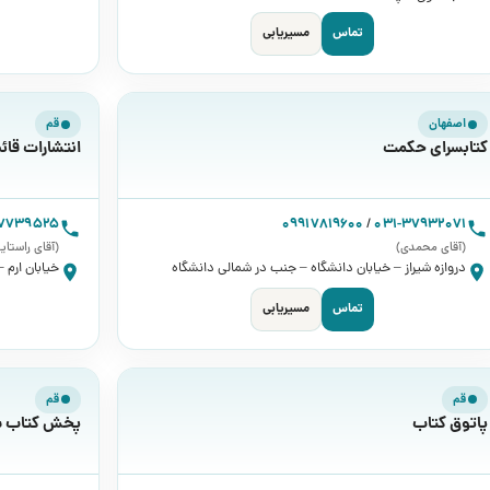
تماس
مسیریابی
اصفهان
قم
کتابسرای حکمت
انتشارات قائ
37739525
09917819600
/
031-37932071
(آقای محمدی)
(آقای راستای
دروازه شیراز – خیابان دانشگاه – جنب در شمالی دانشگاه
خیابان ارم 
تماس
مسیریابی
قم
قم
پاتوق کتاب
پخش کتاب 