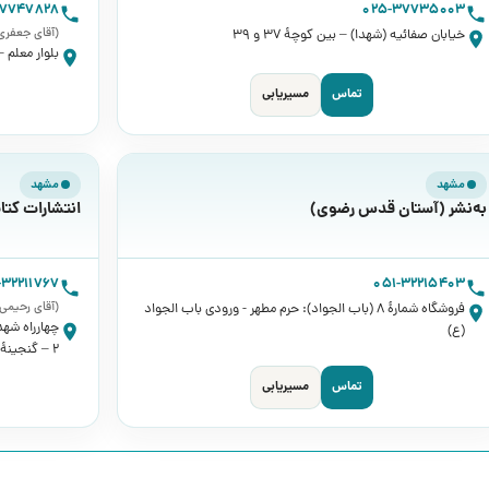
37747828
025-37735003
(آقای جعفری
خیابان صفائیه (شهدا) – بین کوچۀ 37 و 39
بلوار معلم 
تماس
مسیریابی
مشهد
مشهد
به‌نشر (آستان قدس رضوی)
انتشارات کتا
-32211767
051-32215403
(آقای رحیمی
فروشگاه شمارۀ 8 (باب الجواد): حرم مطهر - ورودی باب الجواد
چهارراه شهد
(ع)
۲ – گنجینۀ کتاب
تماس
مسیریابی