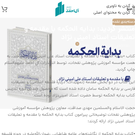
رد کردن به ناوبری
منو
رد کردن به محتوای اصلی
دسته‌بندی نشده
منتشر گردید: بدایه الحکمه با مقدمه و
تعلیقات استاد امینی نژاد
0
admin
در تاریخ بهمن 6, 1398
کتاب «بدایه الحکمه» با مقدمه و تعلیقات استاد علی امینی‌نژاد در دو جلد، به
همت مؤسسه آموزشی پژوهشی نفحات، توسط انتشارات آل احمد علیهم‌السلام
چاپ گردید.
این کتاب در دو بخش مقدمه (تمهیدات؛ دربارۀ فلسفه اسلامی) و تعلیقات
فارسی بر بدایه الحکمه سامان داده شده است که محصول چندین دوره تدریس
کتاب بدایه الحکمه توسط حضرت استاد امینی‌نژاد بوده است.
حجت الاسلام والمسلمین مهدی صداقت، معاون پژوهش مؤسسه آموزشی
پژوهشی نفحات توضیحاتی پیرامون کتاب بدایه الحکمه با مقدمه و تعلیقات
استاد امینی نژاد ارائه کردند؛
▪️کتاب بدایه الحکمه از نگاشته‌های علامه طباطبایی رضوان‌الله‌علیه در حوزه فلسفه