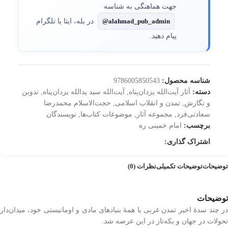
جهت هماهنگی به شناسه
@alahmad_pub_admin
در بله، ایتا یا تلگرام
پیام دهید.
شناسه محصول:
9786005850543
دسته:
آثار آیت‌الله یزدان‌پناه
,
آیت‌الله سید یدالله یزدان‌پناه
,
تدوین
و نگارش
,
تمدن و انقلاب اسلامی
,
حجت‌الاسلام محمدرضا
سعادتی‌فرد
,
مجموعه آثار
,
موضوعات کتاب‌ها
,
نویسندگان
برچسب:
امام خمینی ره
اشتراک گذاری:
توضیحات
توضیحات تکمیلی
نظرات (0)
توضیحات
در چند سدۀ اخیر تمدن غربی با همۀ بنیادهای مادی و اومانیستی خود، میدان‌دار
تحولات در جهان و یکه‌تاز در این عرصه شد.