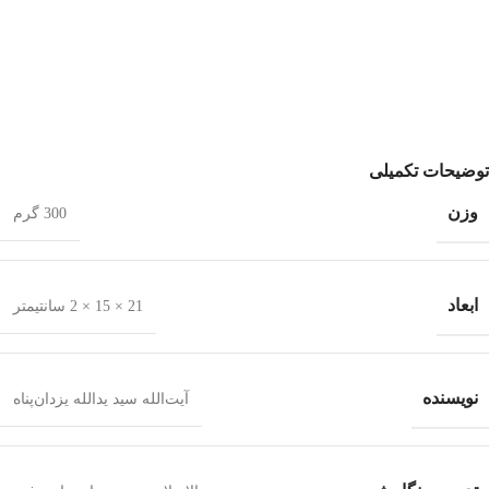
توضیحات تکمیلی
وزن
300 گرم
ابعاد
21 × 15 × 2 سانتیمتر
نویسنده
آیت‌الله سید یدالله یزدان‌پناه