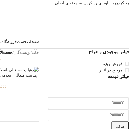
رد کردن به ناوبری
رد کردن به محتوای اصلی
صفحۀ نخست
فروشگاه
م
رویت ملکوت – دفتر او
فیلتر موجودی و حراج
خانه
/
نویسندگان
/
حجت‌الا
,000
فروش ویژه
موجود در انبار
رهبانیت متعالی اسلامی 
فیلتر قیمت
,000
صافی