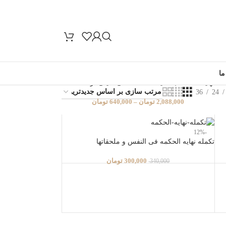
ما
نهایه الحکمه با تعلیقات استاد علی امینی نژاد
36
24
2,088,000
تومان
–
640,000
تومان
-12%
تکمله نهایه الحکمه فی النفس و ملحقاتها
300,000
تومان
340,000