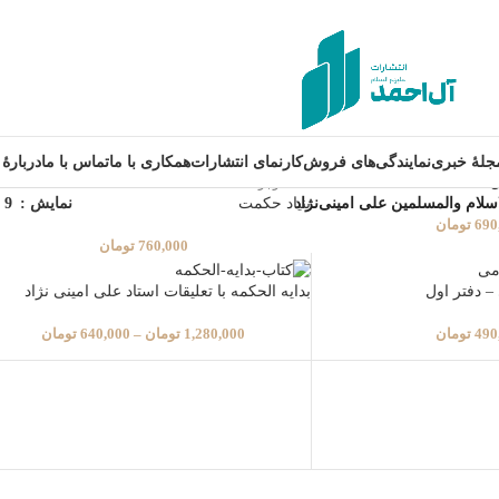
جلۀ خبری
نمایندگی‌های فروش
کارنمای انتشارات
همکاری با ما
تماس با ما
دربارۀ‌ 
ل
ناموجود
سلام والمسلمین علی امینی‌نژاد
نمایش
9
بنیاد حکمت
690
تومان
760,000
تومان
– دفتر اول
بدایه الحکمه با تعلیقات استاد علی امینی نژاد
490
تومان
1,280,000
تومان
–
640,000
تومان