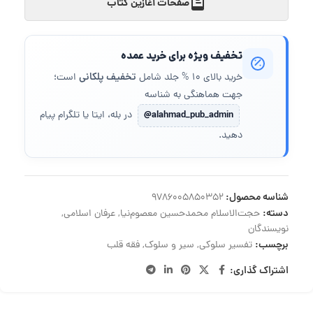
صفحات آغازین کتاب
تخفیف ویژه برای خرید عمده
تخفیف پلکانی
خرید بالای 10 % جلد شامل
است؛
جهت هماهنگی به شناسه
@alahmad_pub_admin
در بله، ایتا یا تلگرام پیام
دهید.
شناسه محصول:
9786005850352
دسته:
حجت‌الاسلام محمدحسین معصوم‌نیا
,
عرفان اسلامی
,
نویسندگان
برچسب:
تفسیر سلوکی
,
سیر و سلوک
,
فقه قلب
اشتراک گذاری: