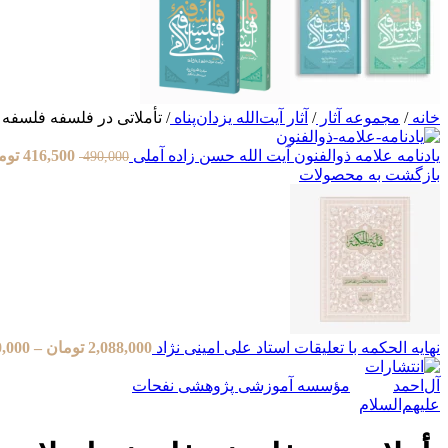
خانه
/
مجموعه آثار
/
آثار آیت‌الله یزدان‌پناه
/
تأملاتی در فلسفه فلسفه 
یادنامه علامه ذوالفنون آیت الله حسن زاده آملی
416,500
توم
490,000
بازگشت به محصولات
نهایه الحکمه با تعلیقات استاد علی امینی نژاد
2,088,000
تومان
–
0,000
مؤسسه آموزشی پژوهشی نفحات