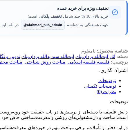
تخفیف ویژه برای خرید عمده
خرید بالای 10 % جلد شامل
تخفیف پلکانی
است؛
جهت هماهنگی به شناسه
@alahmad_pub_admin
در بله، ایتا 
شناسه محصول:
نامعلوم
دسته:
آثار آیت‌الله یزدان‌پناه
,
آیت‌الله سید یدالله یزدان‌پناه
,
تدوین و نگ
برچسب:
فلسفه فلسفه اسلامی
,
مباحث روش شناختی
,
مباحث محتو
اشتراک گذاری:
توضیحات
توضیحات تکمیلی
نظرات (0)
توضیحات
دانش فلسفه با دسته‌ای از پرسش‌ها در باب حقیقت خود روبه‌روست که 
است، مباحث و دل‌مشغولی‌های روشی و معرفت‌شناختی خاص خود را 
در این دفتر از تأملات، برخی مباحث مهم در حوزه‌های معرفت‌شناس