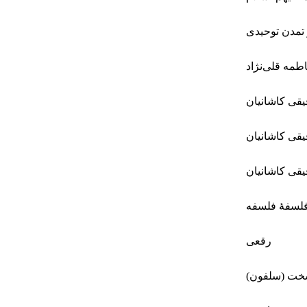
تمدن توحیدی
طمه قلی‌نژاد
قی کاشانیان
قی کاشانیان
قی کاشانیان
لسفۀ فلسفه
رقعی
ت (سلفون)