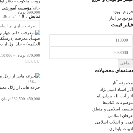
رویت ملکوت – دفتر او
خانه
/
مؤسسه آموزشی پ
فروش ویژه
690,000
تومان
نمایش
9
24
36
موجود در انبار
فیلتر قیمت
صهبای معرفت (درسگفتار
الحکمه) – جلد اول از دف
370,000
تومان
–
110,000
صافی
دسته‌های محصولات
-15%
مجموعه آثار
جرعه هایی از زلال معن
آثار استاد امینی‌نژاد
آثار آیت‌الله یزدان‌پناه
450,000
382,500
تومان
موضوعات کتاب‌ها
فلسفه اسلامی و منطق
عرفان اسلامی
تمدن و انقلاب اسلامی
ادبیات پایداری