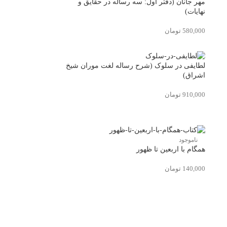
مهر جانان (دفتر اول: سه رساله در حقایق و
نهایات)
580,000
تومان
لطایفی در سلوک (شرح رساله لغت موران شیخ
اشراق)
910,000
تومان
ناموجود
همگام با اربعین تا ظهور
140,000
تومان