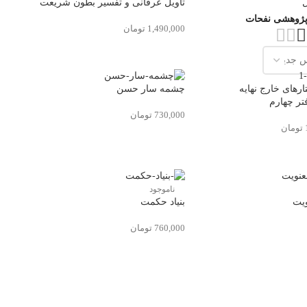
ل
تاویل عرفانی و تفسیر بطون شریعت
ژوهشی نفحات
1,490,000
تومان
های خارج نهایه
چشمه سار حسن
تر چهارم
730,000
تومان
تومان
ناموجود
ویت
بنیاد حکمت
760,000
تومان